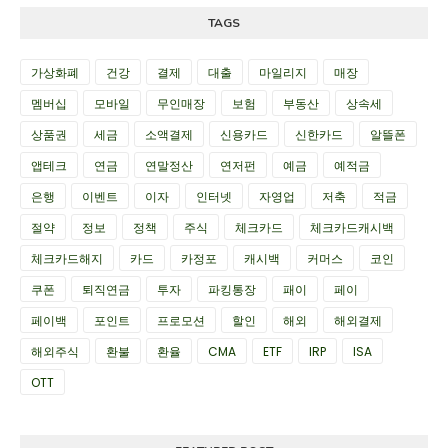
TAGS
가상화폐
건강
결제
대출
마일리지
매장
멤버십
모바일
무인매장
보험
부동산
상속세
상품권
세금
소액결제
신용카드
신한카드
알뜰폰
앱테크
연금
연말정산
연저펀
예금
예적금
은행
이벤트
이자
인터넷
자영업
저축
적금
절약
정보
정책
주식
체크카드
체크카드캐시백
체크카드해지
카드
카정포
캐시백
커머스
코인
쿠폰
퇴직연금
투자
파킹통장
패이
페이
페이백
포인트
프로모션
할인
해외
해외결제
해외주식
환불
환율
CMA
ETF
IRP
ISA
OTT