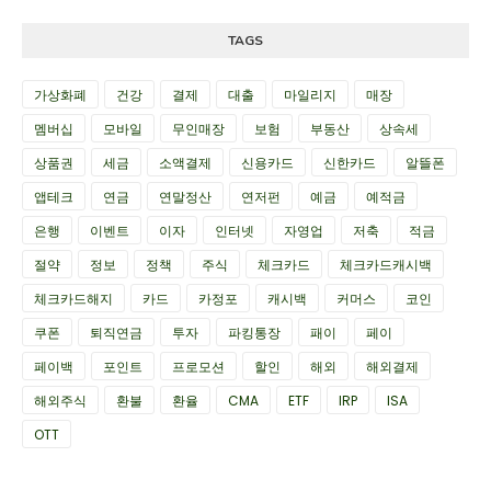
TAGS
가상화폐
건강
결제
대출
마일리지
매장
멤버십
모바일
무인매장
보험
부동산
상속세
상품권
세금
소액결제
신용카드
신한카드
알뜰폰
앱테크
연금
연말정산
연저펀
예금
예적금
은행
이벤트
이자
인터넷
자영업
저축
적금
절약
정보
정책
주식
체크카드
체크카드캐시백
체크카드해지
카드
카정포
캐시백
커머스
코인
쿠폰
퇴직연금
투자
파킹통장
패이
페이
페이백
포인트
프로모션
할인
해외
해외결제
해외주식
환불
환율
CMA
ETF
IRP
ISA
OTT