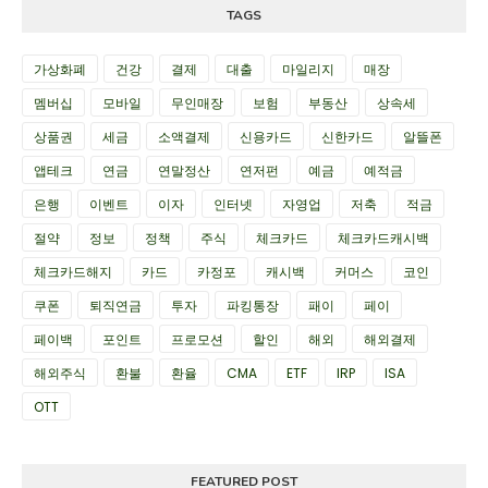
TAGS
가상화폐
건강
결제
대출
마일리지
매장
멤버십
모바일
무인매장
보험
부동산
상속세
상품권
세금
소액결제
신용카드
신한카드
알뜰폰
앱테크
연금
연말정산
연저펀
예금
예적금
은행
이벤트
이자
인터넷
자영업
저축
적금
절약
정보
정책
주식
체크카드
체크카드캐시백
체크카드해지
카드
카정포
캐시백
커머스
코인
쿠폰
퇴직연금
투자
파킹통장
패이
페이
페이백
포인트
프로모션
할인
해외
해외결제
해외주식
환불
환율
CMA
ETF
IRP
ISA
OTT
FEATURED POST