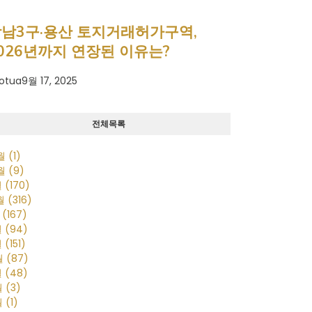
남3구·용산 토지거래허가구역,
026년까지 연장된 이유는?
otua
9월 17, 2025
전체목록
0월
(1)
0월
(9)
월
(170)
2월
(316)
월
(167)
월
(94)
월
(151)
월
(87)
월
(48)
월
(3)
월
(1)