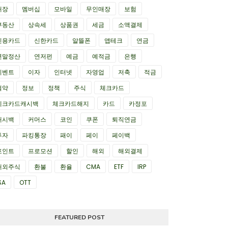
매장
멤버십
모바일
무인매장
보험
부동산
상속세
상품권
세금
소액결제
신용카드
신한카드
알뜰폰
앱테크
연금
연말정산
연저펀
예금
예적금
은행
이벤트
이자
인터넷
자영업
저축
적금
절약
정보
정책
주식
체크카드
체크카드캐시백
체크카드해지
카드
카정포
캐시백
커머스
코인
쿠폰
퇴직연금
투자
파킹통장
패이
페이
페이백
포인트
프로모션
할인
해외
해외결제
해외주식
환불
환율
CMA
ETF
IRP
SA
OTT
FEATURED POST