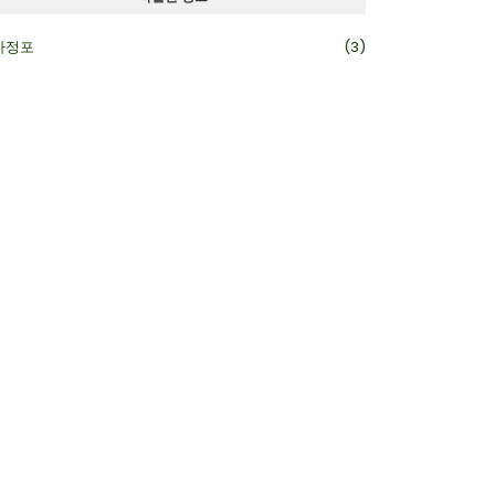
카정포
(3)