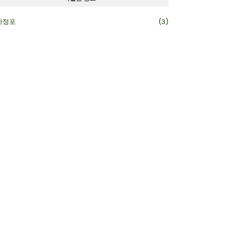
카정포
(3)