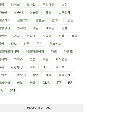
매장
멤버십
모바일
무인매장
보험
부동산
상속세
상품권
세금
소액결제
신용카드
신한카드
알뜰폰
앱테크
연금
연말정산
연저펀
예금
예적금
은행
이벤트
이자
인터넷
자영업
저축
적금
절약
정보
정책
주식
체크카드
체크카드캐시백
체크카드해지
카드
카정포
캐시백
커머스
코인
쿠폰
퇴직연금
투자
파킹통장
패이
페이
페이백
포인트
프로모션
할인
해외
해외결제
해외주식
환불
환율
CMA
ETF
IRP
SA
OTT
FEATURED POST