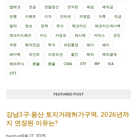
앱테크
연금
연말정산
연저펀
예금
예적금
은행
이벤트
이자
인터넷
자영업
저축
적금
절약
정보
정책
주식
체크카드
체크카드캐시백
체크카드해지
카드
카정포
캐시백
커머스
코인
쿠폰
퇴직연금
투자
파킹통장
패이
페이
페이백
포인트
프로모션
할인
해외
해외결제
해외주식
환불
환율
CMA
ETF
IRP
ISA
OTT
FEATURED POST
강남3구·용산 토지거래허가구역, 2026년까
지 연장된 이유는?
by
otua
9월 17, 2025