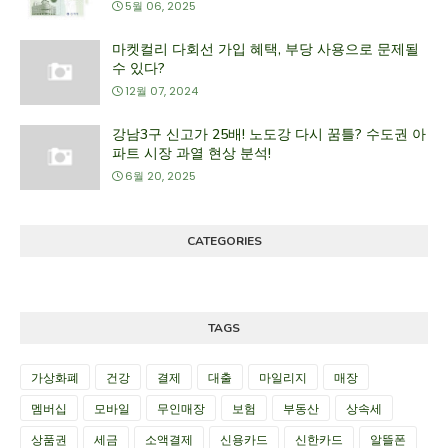
5월 06, 2025
마켓컬리 다회선 가입 혜택, 부당 사용으로 문제될
수 있다?
12월 07, 2024
강남3구 신고가 25배! 노도강 다시 꿈틀? 수도권 아
파트 시장 과열 현상 분석!
6월 20, 2025
CATEGORIES
TAGS
가상화폐
건강
결제
대출
마일리지
매장
멤버십
모바일
무인매장
보험
부동산
상속세
상품권
세금
소액결제
신용카드
신한카드
알뜰폰