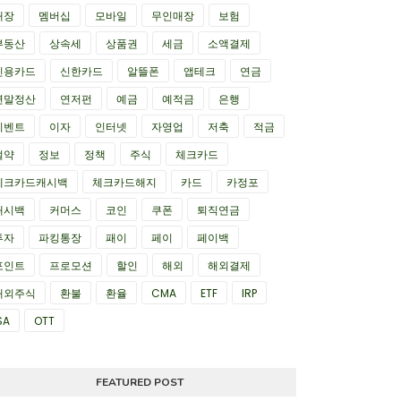
매장
멤버십
모바일
무인매장
보험
부동산
상속세
상품권
세금
소액결제
신용카드
신한카드
알뜰폰
앱테크
연금
연말정산
연저펀
예금
예적금
은행
이벤트
이자
인터넷
자영업
저축
적금
절약
정보
정책
주식
체크카드
체크카드캐시백
체크카드해지
카드
카정포
캐시백
커머스
코인
쿠폰
퇴직연금
투자
파킹통장
패이
페이
페이백
포인트
프로모션
할인
해외
해외결제
해외주식
환불
환율
CMA
ETF
IRP
SA
OTT
FEATURED POST