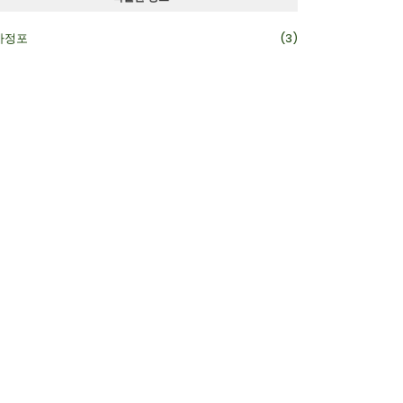
카정포
(3)