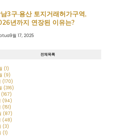
남3구·용산 토지거래허가구역,
026년까지 연장된 이유는?
otua
9월 17, 2025
전체목록
0월
(1)
0월
(9)
월
(170)
2월
(316)
월
(167)
월
(94)
월
(151)
월
(87)
월
(48)
월
(3)
월
(1)