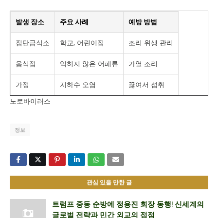
발생 장소
주요 사례
예방 방법
집단급식소
학교, 어린이집
조리 위생 관리
음식점
익히지 않은 어패류
가열 조리
가정
지하수 오염
끓여서 섭취
노로바이러스
정보
관심 있을 만한 글
트럼프 중동 순방에 정용진 회장 동행! 신세계의
글로벌 전략과 민간 외교의 접점