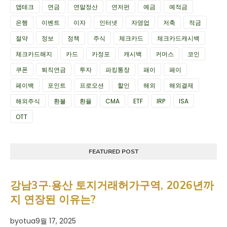
앱테크
연금
연말정산
연저펀
예금
예적금
은행
이벤트
이자
인터넷
자영업
저축
적금
절약
정보
정책
주식
체크카드
체크카드캐시백
체크카드해지
카드
카정포
캐시백
커머스
코인
쿠폰
퇴직연금
투자
파킹통장
패이
페이
페이백
포인트
프로모션
할인
해외
해외결제
해외주식
환불
환율
CMA
ETF
IRP
ISA
OTT
FEATURED POST
강남3구·용산 토지거래허가구역, 2026년까
지 연장된 이유는?
by
otua
9월 17, 2025