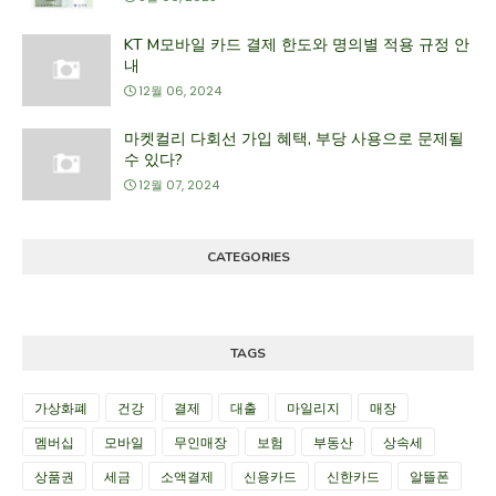
KT M모바일 카드 결제 한도와 명의별 적용 규정 안
내
12월 06, 2024
마켓컬리 다회선 가입 혜택, 부당 사용으로 문제될
수 있다?
12월 07, 2024
CATEGORIES
TAGS
가상화폐
건강
결제
대출
마일리지
매장
멤버십
모바일
무인매장
보험
부동산
상속세
상품권
세금
소액결제
신용카드
신한카드
알뜰폰