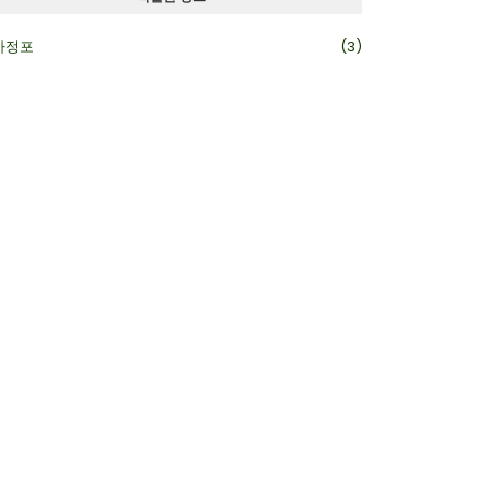
카정포
(3)