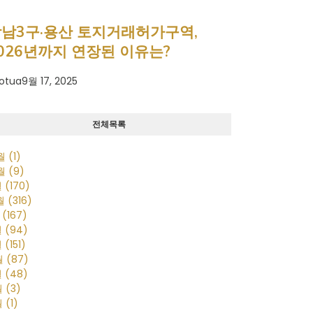
남3구·용산 토지거래허가구역,
026년까지 연장된 이유는?
otua
9월 17, 2025
전체목록
0월
(1)
0월
(9)
월
(170)
2월
(316)
월
(167)
월
(94)
월
(151)
월
(87)
월
(48)
월
(3)
월
(1)