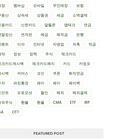
매장
멤버십
모바일
무인매장
보험
부동산
상속세
상품권
세금
소액결제
신용카드
신한카드
알뜰폰
앱테크
연금
연말정산
연저펀
예금
예적금
은행
이벤트
이자
인터넷
자영업
저축
적금
절약
정보
정책
주식
체크카드
체크카드캐시백
체크카드해지
카드
카정포
캐시백
커머스
코인
쿠폰
퇴직연금
투자
파킹통장
패이
페이
페이백
포인트
프로모션
할인
해외
해외결제
해외주식
환불
환율
CMA
ETF
IRP
SA
OTT
FEATURED POST