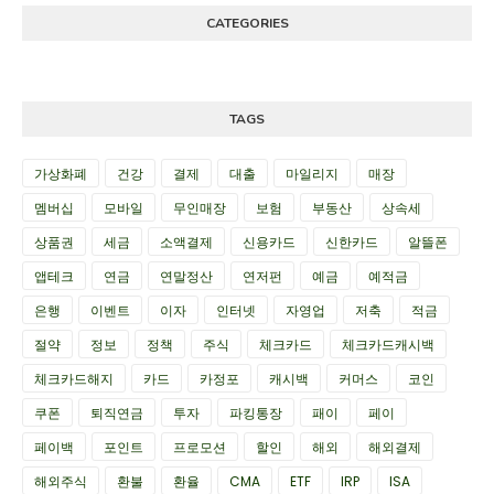
CATEGORIES
TAGS
가상화폐
건강
결제
대출
마일리지
매장
멤버십
모바일
무인매장
보험
부동산
상속세
상품권
세금
소액결제
신용카드
신한카드
알뜰폰
앱테크
연금
연말정산
연저펀
예금
예적금
은행
이벤트
이자
인터넷
자영업
저축
적금
절약
정보
정책
주식
체크카드
체크카드캐시백
체크카드해지
카드
카정포
캐시백
커머스
코인
쿠폰
퇴직연금
투자
파킹통장
패이
페이
페이백
포인트
프로모션
할인
해외
해외결제
해외주식
환불
환율
CMA
ETF
IRP
ISA