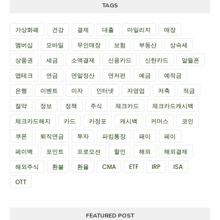
TAGS
가상화폐
건강
결제
대출
마일리지
매장
멤버십
모바일
무인매장
보험
부동산
상속세
상품권
세금
소액결제
신용카드
신한카드
알뜰폰
앱테크
연금
연말정산
연저펀
예금
예적금
은행
이벤트
이자
인터넷
자영업
저축
적금
절약
정보
정책
주식
체크카드
체크카드캐시백
체크카드해지
카드
카정포
캐시백
커머스
코인
쿠폰
퇴직연금
투자
파킹통장
패이
페이
페이백
포인트
프로모션
할인
해외
해외결제
해외주식
환불
환율
CMA
ETF
IRP
ISA
OTT
FEATURED POST