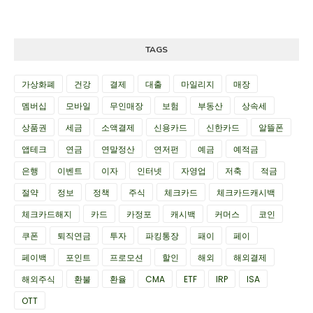
TAGS
가상화폐
건강
결제
대출
마일리지
매장
멤버십
모바일
무인매장
보험
부동산
상속세
상품권
세금
소액결제
신용카드
신한카드
알뜰폰
앱테크
연금
연말정산
연저펀
예금
예적금
은행
이벤트
이자
인터넷
자영업
저축
적금
절약
정보
정책
주식
체크카드
체크카드캐시백
체크카드해지
카드
카정포
캐시백
커머스
코인
쿠폰
퇴직연금
투자
파킹통장
패이
페이
페이백
포인트
프로모션
할인
해외
해외결제
해외주식
환불
환율
CMA
ETF
IRP
ISA
OTT