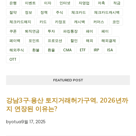
은행
이벤트
이자
인터넷
자영업
저축
적금
절약
정보
정책
주식
체크카드
체크카드캐시백
체크카드해지
카드
카정포
캐시백
커머스
코인
쿠폰
퇴직연금
투자
파킹통장
패이
페이
페이백
포인트
프로모션
할인
해외
해외결제
해외주식
환불
환율
CMA
ETF
IRP
ISA
OTT
FEATURED POST
강남3구·용산 토지거래허가구역, 2026년까
지 연장된 이유는?
by
otua
9월 17, 2025