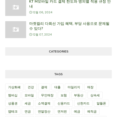
KT M모바일 카드 결제 한도와 명의별 적용 규정 안
내
12월 06, 2024
마켓컬리 다회선 가입 혜택, 부당 사용으로 문제될
수 있다?
12월 07, 2024
CATEGORIES
TAGS
가상화폐
건강
결제
대출
마일리지
매장
멤버십
모바일
무인매장
보험
부동산
상속세
상품권
세금
소액결제
신용카드
신한카드
알뜰폰
앱테크
연금
연말정산
연저펀
예금
예적금