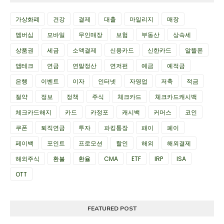
가상화폐
건강
결제
대출
마일리지
매장
멤버십
모바일
무인매장
보험
부동산
상속세
상품권
세금
소액결제
신용카드
신한카드
알뜰폰
앱테크
연금
연말정산
연저펀
예금
예적금
은행
이벤트
이자
인터넷
자영업
저축
적금
절약
정보
정책
주식
체크카드
체크카드캐시백
체크카드해지
카드
카정포
캐시백
커머스
코인
쿠폰
퇴직연금
투자
파킹통장
패이
페이
페이백
포인트
프로모션
할인
해외
해외결제
해외주식
환불
환율
CMA
ETF
IRP
ISA
OTT
FEATURED POST