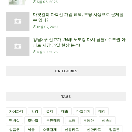
5월 06, 2025
마켓컬리 다회선 가입 혜택, 부당 사용으로 문제될
수 있다?
12월 07, 2024
강남3구 신고가 25배! 노도강 다시 꿈틀? 수도권 아
파트 시장 과열 현상 분석!
6월 20, 2025
CATEGORIES
TAGS
가상화폐
건강
결제
대출
마일리지
매장
멤버십
모바일
무인매장
보험
부동산
상속세
상품권
세금
소액결제
신용카드
신한카드
알뜰폰