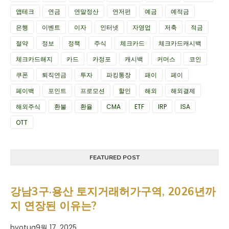
앱테크
연금
연말정산
연저펀
예금
예적금
은행
이벤트
이자
인터넷
자영업
저축
적금
절약
정보
정책
주식
체크카드
체크카드캐시백
체크카드해지
카드
카정포
캐시백
커머스
코인
쿠폰
퇴직연금
투자
파킹통장
패이
페이
페이백
포인트
프로모션
할인
해외
해외결제
해외주식
환불
환율
CMA
ETF
IRP
ISA
OTT
FEATURED POST
강남3구·용산 토지거래허가구역, 2026년까
지 연장된 이유는?
by
otua
9월 17, 2025