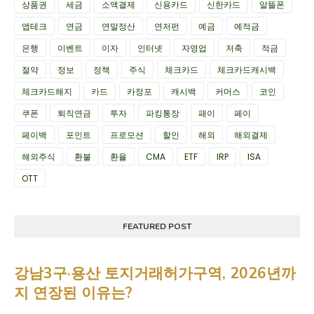
상품권
세금
소액결제
신용카드
신한카드
알뜰폰
앱테크
연금
연말정산
연저펀
예금
예적금
은행
이벤트
이자
인터넷
자영업
저축
적금
절약
정보
정책
주식
체크카드
체크카드캐시백
체크카드해지
카드
카정포
캐시백
커머스
코인
쿠폰
퇴직연금
투자
파킹통장
패이
페이
페이백
포인트
프로모션
할인
해외
해외결제
해외주식
환불
환율
CMA
ETF
IRP
ISA
OTT
FEATURED POST
강남3구·용산 토지거래허가구역, 2026년까
지 연장된 이유는?