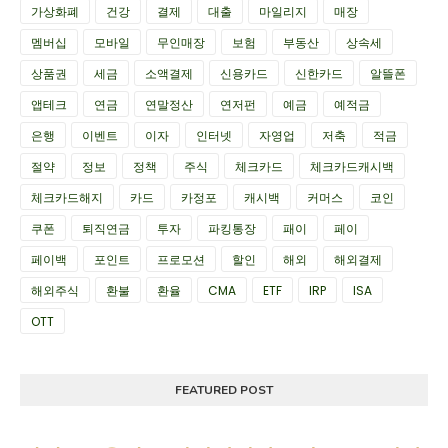
가상화폐
건강
결제
대출
마일리지
매장
멤버십
모바일
무인매장
보험
부동산
상속세
상품권
세금
소액결제
신용카드
신한카드
알뜰폰
앱테크
연금
연말정산
연저펀
예금
예적금
은행
이벤트
이자
인터넷
자영업
저축
적금
절약
정보
정책
주식
체크카드
체크카드캐시백
체크카드해지
카드
카정포
캐시백
커머스
코인
쿠폰
퇴직연금
투자
파킹통장
패이
페이
페이백
포인트
프로모션
할인
해외
해외결제
해외주식
환불
환율
CMA
ETF
IRP
ISA
OTT
FEATURED POST