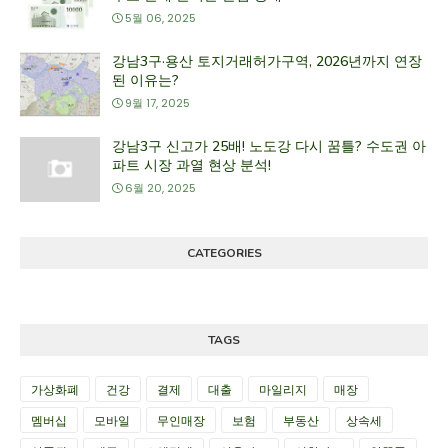
5월 06, 2025
강남3구·용산 토지거래허가구역, 2026년까지 연장
된 이유는?
9월 17, 2025
강남3구 신고가 25배! 노도강 다시 꿈틀? 수도권 아
파트 시장 과열 현상 분석!
6월 20, 2025
CATEGORIES
TAGS
가상화폐
건강
결제
대출
마일리지
매장
멤버십
모바일
무인매장
보험
부동산
상속세