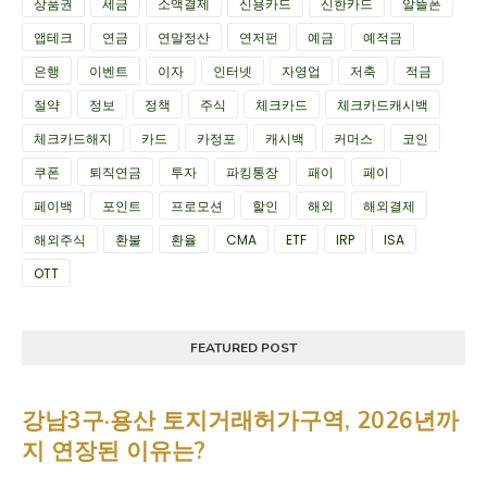
상품권
세금
소액결제
신용카드
신한카드
알뜰폰
앱테크
연금
연말정산
연저펀
예금
예적금
은행
이벤트
이자
인터넷
자영업
저축
적금
절약
정보
정책
주식
체크카드
체크카드캐시백
체크카드해지
카드
카정포
캐시백
커머스
코인
쿠폰
퇴직연금
투자
파킹통장
패이
페이
페이백
포인트
프로모션
할인
해외
해외결제
해외주식
환불
환율
CMA
ETF
IRP
ISA
OTT
FEATURED POST
강남3구·용산 토지거래허가구역, 2026년까
지 연장된 이유는?