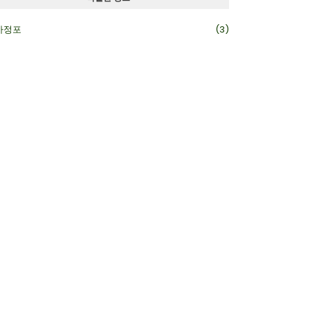
카정포
(3)