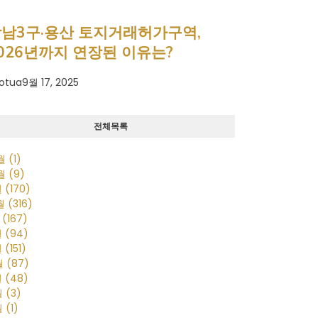
남3구·용산 토지거래허가구역,
026년까지 연장된 이유는?
otua
9월 17, 2025
전체목록
0월
(1)
0월
(9)
월
(170)
2월
(316)
월
(167)
월
(94)
월
(151)
월
(87)
월
(48)
월
(3)
월
(1)