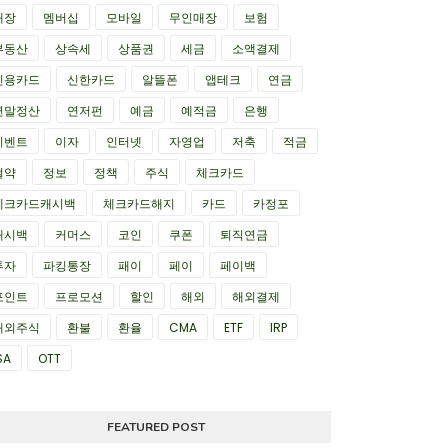
매장
멤버십
모바일
무인매장
보험
부동산
상속세
상품권
세금
소액결제
신용카드
신한카드
알뜰폰
앱테크
연금
연말정산
연저펀
예금
예적금
은행
이벤트
이자
인터넷
자영업
저축
적금
절약
정보
정책
주식
체크카드
체크카드캐시백
체크카드해지
카드
카정포
캐시백
커머스
코인
쿠폰
퇴직연금
투자
파킹통장
패이
페이
페이백
포인트
프로모션
할인
해외
해외결제
해외주식
환불
환율
CMA
ETF
IRP
SA
OTT
FEATURED POST