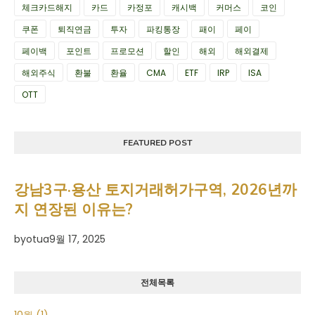
체크카드해지
카드
카정포
캐시백
커머스
코인
쿠폰
퇴직연금
투자
파킹통장
패이
페이
페이백
포인트
프로모션
할인
해외
해외결제
해외주식
환불
환율
CMA
ETF
IRP
ISA
OTT
FEATURED POST
강남3구·용산 토지거래허가구역, 2026년까
지 연장된 이유는?
by
otua
9월 17, 2025
전체목록
10월
(1)