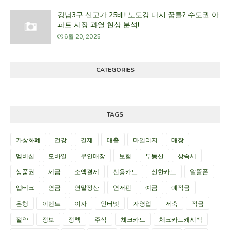
강남3구 신고가 25배! 노도강 다시 꿈틀? 수도권 아
파트 시장 과열 현상 분석!
6월 20, 2025
CATEGORIES
TAGS
가상화폐
건강
결제
대출
마일리지
매장
멤버십
모바일
무인매장
보험
부동산
상속세
상품권
세금
소액결제
신용카드
신한카드
알뜰폰
앱테크
연금
연말정산
연저펀
예금
예적금
은행
이벤트
이자
인터넷
자영업
저축
적금
절약
정보
정책
주식
체크카드
체크카드캐시백