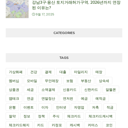
강남3구·용산 토지거래허가구역, 2026년까지 연장
된 이유는?
9월 17, 2025
CATEGORIES
TAGS
가상화폐
건강
결제
대출
마일리지
매장
멤버십
모바일
무인매장
보험
부동산
상속세
상품권
세금
소액결제
신용카드
신한카드
알뜰폰
앱테크
연금
연말정산
연저펀
예금
예적금
은행
이벤트
이자
인터넷
자영업
저축
적금
절약
정보
정책
주식
체크카드
체크카드캐시백
체크카드해지
카드
카정포
캐시백
커머스
코인