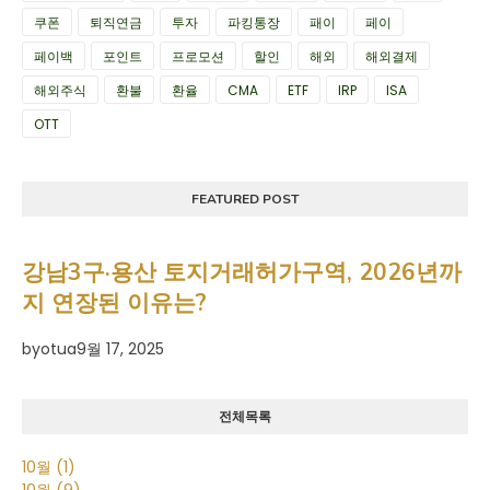
쿠폰
퇴직연금
투자
파킹통장
패이
페이
페이백
포인트
프로모션
할인
해외
해외결제
해외주식
환불
환율
CMA
ETF
IRP
ISA
OTT
FEATURED POST
강남3구·용산 토지거래허가구역, 2026년까
지 연장된 이유는?
by
otua
9월 17, 2025
전체목록
10월
(1)
10월
(9)