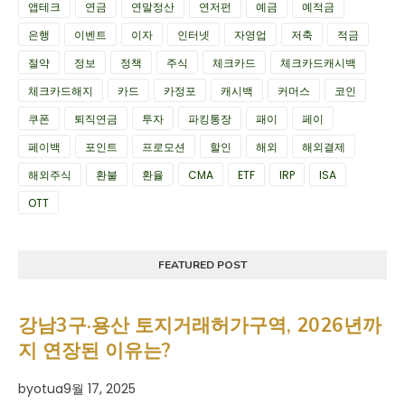
앱테크
연금
연말정산
연저펀
예금
예적금
은행
이벤트
이자
인터넷
자영업
저축
적금
절약
정보
정책
주식
체크카드
체크카드캐시백
체크카드해지
카드
카정포
캐시백
커머스
코인
쿠폰
퇴직연금
투자
파킹통장
패이
페이
페이백
포인트
프로모션
할인
해외
해외결제
해외주식
환불
환율
CMA
ETF
IRP
ISA
OTT
FEATURED POST
강남3구·용산 토지거래허가구역, 2026년까
지 연장된 이유는?
by
otua
9월 17, 2025