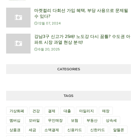
마켓컬리 다회선 가입 혜택, 부당 사용으로 문제될
수 있다?
12월 07, 2024
강남3구 신고가 25배! 노도강 다시 꿈틀? 수도권 아
파트 시장 과열 현상 분석!
6월 20, 2025
CATEGORIES
TAGS
가상화폐
건강
결제
대출
마일리지
매장
멤버십
모바일
무인매장
보험
부동산
상속세
상품권
세금
소액결제
신용카드
신한카드
알뜰폰