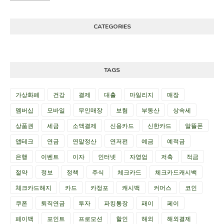
CATEGORIES
TAGS
가상화폐
건강
결제
대출
마일리지
매장
멤버십
모바일
무인매장
보험
부동산
상속세
상품권
세금
소액결제
신용카드
신한카드
알뜰폰
앱테크
연금
연말정산
연저펀
예금
예적금
은행
이벤트
이자
인터넷
자영업
저축
적금
절약
정보
정책
주식
체크카드
체크카드캐시백
체크카드해지
카드
카정포
캐시백
커머스
코인
쿠폰
퇴직연금
투자
파킹통장
패이
페이
페이백
포인트
프로모션
할인
해외
해외결제