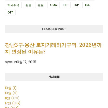
해외주식
환불
환율
CMA
ETF
IRP
ISA
OTT
FEATURED POST
강남3구·용산 토지거래허가구역, 2026년까
지 연장된 이유는?
by
otua
9월 17, 2025
전체목록
10월
(1)
10월
(9)
11월
(170)
12월
(316)