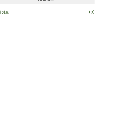
카정포
(3)