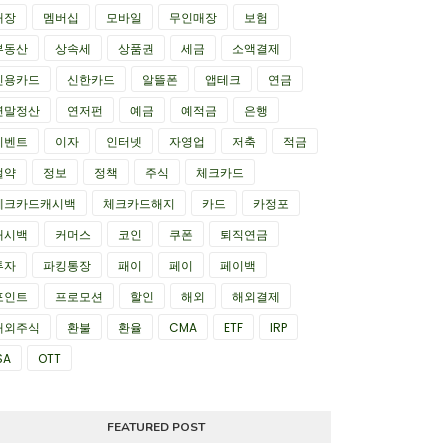
매장
멤버십
모바일
무인매장
보험
부동산
상속세
상품권
세금
소액결제
신용카드
신한카드
알뜰폰
앱테크
연금
연말정산
연저펀
예금
예적금
은행
이벤트
이자
인터넷
자영업
저축
적금
절약
정보
정책
주식
체크카드
체크카드캐시백
체크카드해지
카드
카정포
캐시백
커머스
코인
쿠폰
퇴직연금
투자
파킹통장
패이
페이
페이백
포인트
프로모션
할인
해외
해외결제
해외주식
환불
환율
CMA
ETF
IRP
SA
OTT
FEATURED POST