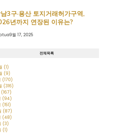
남3구·용산 토지거래허가구역,
026년까지 연장된 이유는?
otua
9월 17, 2025
전체목록
0월
(1)
0월
(9)
월
(170)
2월
(316)
월
(167)
월
(94)
월
(151)
월
(87)
월
(48)
월
(3)
월
(1)