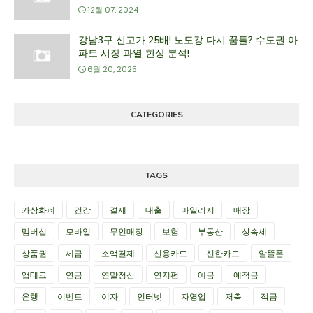
12월 07, 2024
강남3구 신고가 25배! 노도강 다시 꿈틀? 수도권 아
파트 시장 과열 현상 분석!
6월 20, 2025
CATEGORIES
TAGS
가상화폐
건강
결제
대출
마일리지
매장
멤버십
모바일
무인매장
보험
부동산
상속세
상품권
세금
소액결제
신용카드
신한카드
알뜰폰
앱테크
연금
연말정산
연저펀
예금
예적금
은행
이벤트
이자
인터넷
자영업
저축
적금