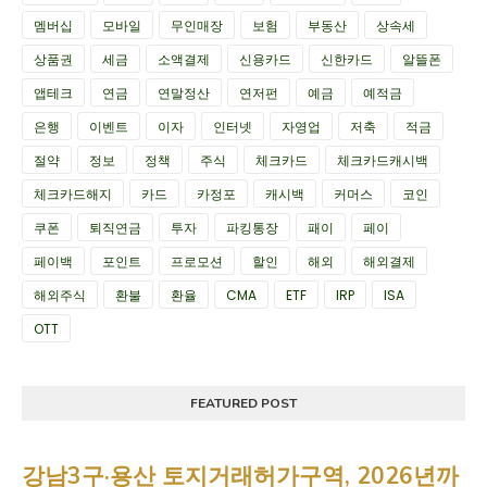
멤버십
모바일
무인매장
보험
부동산
상속세
상품권
세금
소액결제
신용카드
신한카드
알뜰폰
앱테크
연금
연말정산
연저펀
예금
예적금
은행
이벤트
이자
인터넷
자영업
저축
적금
절약
정보
정책
주식
체크카드
체크카드캐시백
체크카드해지
카드
카정포
캐시백
커머스
코인
쿠폰
퇴직연금
투자
파킹통장
패이
페이
페이백
포인트
프로모션
할인
해외
해외결제
해외주식
환불
환율
CMA
ETF
IRP
ISA
OTT
FEATURED POST
강남3구·용산 토지거래허가구역, 2026년까