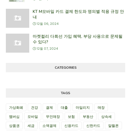
KT M모바일 카드 결제 한도와 명의별 적용 규정 안
내
12월 06, 2024
마켓컬리 다회선 가입 혜택, 부당 사용으로 문제될
수 있다?
12월 07, 2024
CATEGORIES
TAGS
가상화폐
건강
결제
대출
마일리지
매장
멤버십
모바일
무인매장
보험
부동산
상속세
상품권
세금
소액결제
신용카드
신한카드
알뜰폰