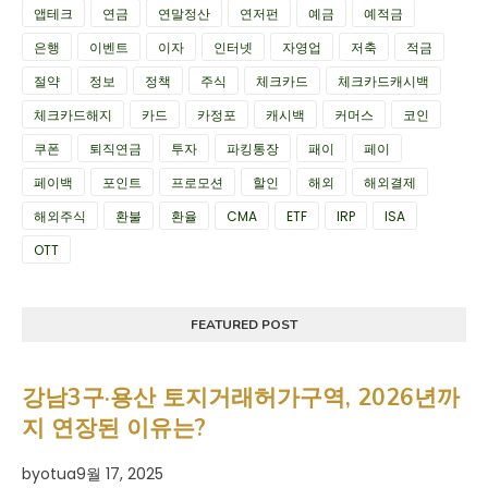
앱테크
연금
연말정산
연저펀
예금
예적금
은행
이벤트
이자
인터넷
자영업
저축
적금
절약
정보
정책
주식
체크카드
체크카드캐시백
체크카드해지
카드
카정포
캐시백
커머스
코인
쿠폰
퇴직연금
투자
파킹통장
패이
페이
페이백
포인트
프로모션
할인
해외
해외결제
해외주식
환불
환율
CMA
ETF
IRP
ISA
OTT
FEATURED POST
강남3구·용산 토지거래허가구역, 2026년까
지 연장된 이유는?
by
otua
9월 17, 2025