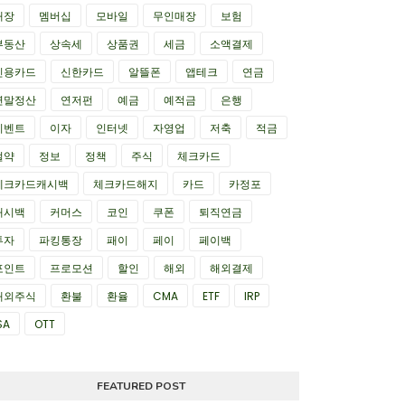
매장
멤버십
모바일
무인매장
보험
부동산
상속세
상품권
세금
소액결제
신용카드
신한카드
알뜰폰
앱테크
연금
연말정산
연저펀
예금
예적금
은행
이벤트
이자
인터넷
자영업
저축
적금
절약
정보
정책
주식
체크카드
체크카드캐시백
체크카드해지
카드
카정포
캐시백
커머스
코인
쿠폰
퇴직연금
투자
파킹통장
패이
페이
페이백
포인트
프로모션
할인
해외
해외결제
해외주식
환불
환율
CMA
ETF
IRP
SA
OTT
FEATURED POST