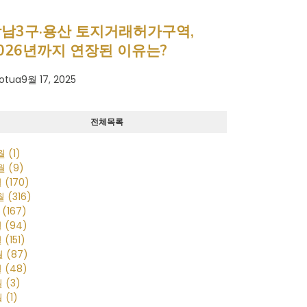
남3구·용산 토지거래허가구역,
026년까지 연장된 이유는?
otua
9월 17, 2025
전체목록
0월
(1)
0월
(9)
월
(170)
2월
(316)
월
(167)
월
(94)
월
(151)
월
(87)
월
(48)
월
(3)
월
(1)