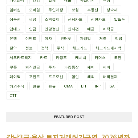
가상화폐
건강
결제
대출
마일리지
매장
멤버십
모바일
무인매장
보험
부동산
상속세
상품권
세금
소액결제
신용카드
신한카드
알뜰폰
앱테크
연금
연말정산
연저펀
예금
예적금
은행
이벤트
이자
인터넷
자영업
저축
적금
절약
정보
정책
주식
체크카드
체크카드캐시백
체크카드해지
카드
카정포
캐시백
커머스
코인
쿠폰
퇴직연금
투자
파킹통장
패이
페이
페이백
포인트
프로모션
할인
해외
해외결제
해외주식
환불
환율
CMA
ETF
IRP
ISA
OTT
FEATURED POST
강남3구·용산 토지거래허가구역, 2026년까