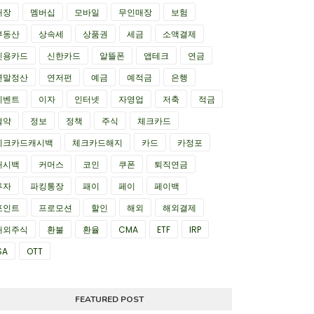
매장
멤버십
모바일
무인매장
보험
부동산
상속세
상품권
세금
소액결제
신용카드
신한카드
알뜰폰
앱테크
연금
연말정산
연저펀
예금
예적금
은행
이벤트
이자
인터넷
자영업
저축
적금
절약
정보
정책
주식
체크카드
체크카드캐시백
체크카드해지
카드
카정포
캐시백
커머스
코인
쿠폰
퇴직연금
투자
파킹통장
패이
페이
페이백
포인트
프로모션
할인
해외
해외결제
해외주식
환불
환율
CMA
ETF
IRP
SA
OTT
FEATURED POST