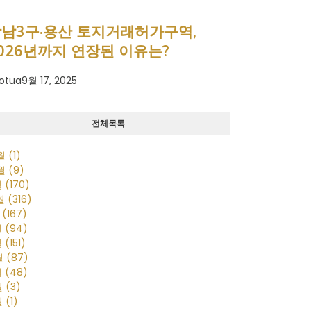
남3구·용산 토지거래허가구역,
026년까지 연장된 이유는?
otua
9월 17, 2025
전체목록
0월
(1)
0월
(9)
월
(170)
2월
(316)
월
(167)
월
(94)
월
(151)
월
(87)
월
(48)
월
(3)
월
(1)