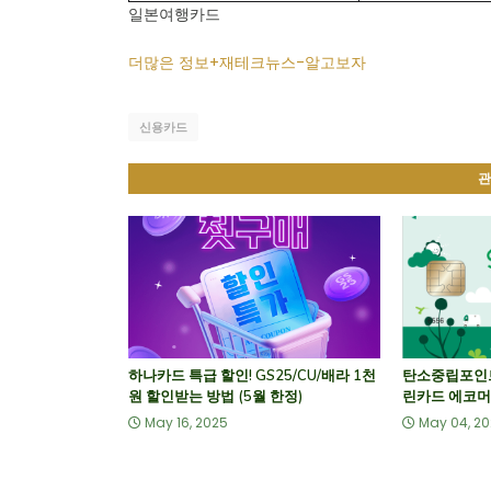
일본여행카드
더많은 정보+재테크뉴스-알고보자
신용카드
관
하나카드 특급 할인! GS25/CU/배라 1천
탄소중립포인트 
원 할인받는 방법 (5월 한정)
린카드 에코머
May 16, 2025
May 04, 2