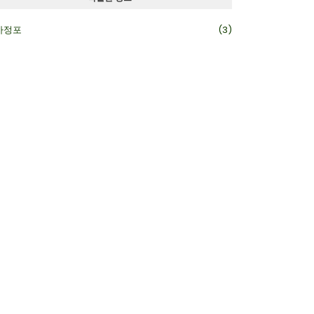
카정포
(3)