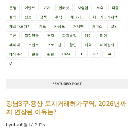
은행
이벤트
이자
인터넷
자영업
저축
적금
절약
정보
정책
주식
체크카드
체크카드캐시백
체크카드해지
카드
카정포
캐시백
커머스
코인
쿠폰
퇴직연금
투자
파킹통장
패이
페이
페이백
포인트
프로모션
할인
해외
해외결제
해외주식
환불
환율
CMA
ETF
IRP
ISA
OTT
FEATURED POST
강남3구·용산 토지거래허가구역, 2026년까
지 연장된 이유는?
by
otua
9월 17, 2025