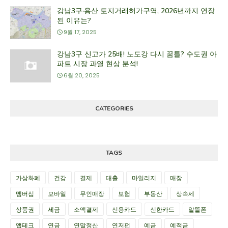
강남3구·용산 토지거래허가구역, 2026년까지 연장
된 이유는?
9월 17, 2025
강남3구 신고가 25배! 노도강 다시 꿈틀? 수도권 아
파트 시장 과열 현상 분석!
6월 20, 2025
CATEGORIES
TAGS
가상화폐
건강
결제
대출
마일리지
매장
멤버십
모바일
무인매장
보험
부동산
상속세
상품권
세금
소액결제
신용카드
신한카드
알뜰폰
앱테크
연금
연말정산
연저펀
예금
예적금