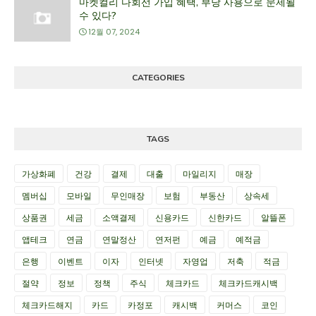
마켓컬리 다회선 가입 혜택, 부당 사용으로 문제될
수 있다?
12월 07, 2024
CATEGORIES
TAGS
가상화폐
건강
결제
대출
마일리지
매장
멤버십
모바일
무인매장
보험
부동산
상속세
상품권
세금
소액결제
신용카드
신한카드
알뜰폰
앱테크
연금
연말정산
연저펀
예금
예적금
은행
이벤트
이자
인터넷
자영업
저축
적금
절약
정보
정책
주식
체크카드
체크카드캐시백
체크카드해지
카드
카정포
캐시백
커머스
코인