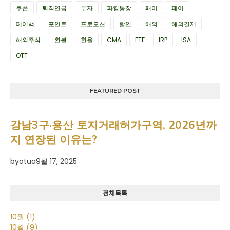
쿠폰
퇴직연금
투자
파킹통장
패이
페이
페이백
포인트
프로모션
할인
해외
해외결제
해외주식
환불
환율
CMA
ETF
IRP
ISA
OTT
FEATURED POST
강남3구·용산 토지거래허가구역, 2026년까
지 연장된 이유는?
by
otua
9월 17, 2025
전체목록
10월
(1)
10월
(9)