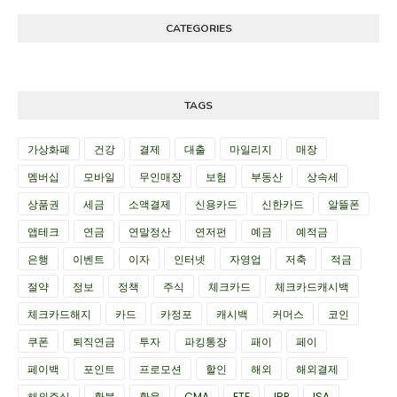
CATEGORIES
TAGS
가상화폐
건강
결제
대출
마일리지
매장
멤버십
모바일
무인매장
보험
부동산
상속세
상품권
세금
소액결제
신용카드
신한카드
알뜰폰
앱테크
연금
연말정산
연저펀
예금
예적금
은행
이벤트
이자
인터넷
자영업
저축
적금
절약
정보
정책
주식
체크카드
체크카드캐시백
체크카드해지
카드
카정포
캐시백
커머스
코인
쿠폰
퇴직연금
투자
파킹통장
패이
페이
페이백
포인트
프로모션
할인
해외
해외결제
해외주식
환불
환율
CMA
ETF
IRP
ISA