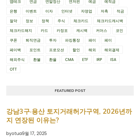
앱테크
연금
연말정산
연저펀
예금
예적금
은행
이벤트
이자
인터넷
자영업
저축
적금
절약
정보
정책
주식
체크카드
체크카드캐시백
체크카드해지
카드
카정포
캐시백
커머스
코인
쿠폰
퇴직연금
투자
파킹통장
패이
페이
페이백
포인트
프로모션
할인
해외
해외결제
해외주식
환불
환율
CMA
ETF
IRP
ISA
OTT
FEATURED POST
강남3구·용산 토지거래허가구역, 2026년까
지 연장된 이유는?
by
otua
9월 17, 2025