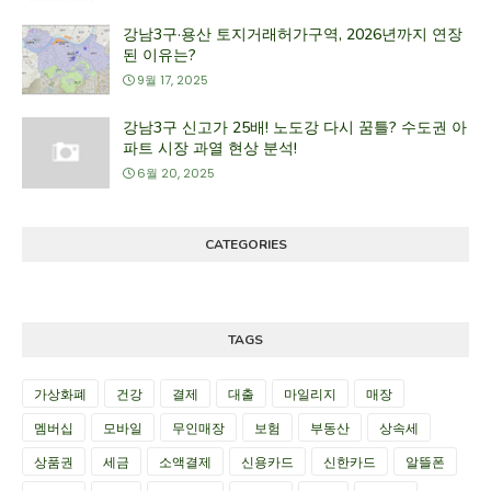
강남3구·용산 토지거래허가구역, 2026년까지 연장
된 이유는?
9월 17, 2025
강남3구 신고가 25배! 노도강 다시 꿈틀? 수도권 아
파트 시장 과열 현상 분석!
6월 20, 2025
CATEGORIES
TAGS
가상화폐
건강
결제
대출
마일리지
매장
멤버십
모바일
무인매장
보험
부동산
상속세
상품권
세금
소액결제
신용카드
신한카드
알뜰폰