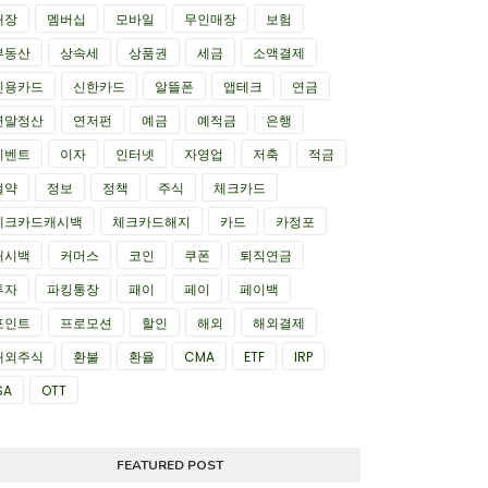
매장
멤버십
모바일
무인매장
보험
부동산
상속세
상품권
세금
소액결제
신용카드
신한카드
알뜰폰
앱테크
연금
연말정산
연저펀
예금
예적금
은행
이벤트
이자
인터넷
자영업
저축
적금
절약
정보
정책
주식
체크카드
체크카드캐시백
체크카드해지
카드
카정포
캐시백
커머스
코인
쿠폰
퇴직연금
투자
파킹통장
패이
페이
페이백
포인트
프로모션
할인
해외
해외결제
해외주식
환불
환율
CMA
ETF
IRP
SA
OTT
FEATURED POST