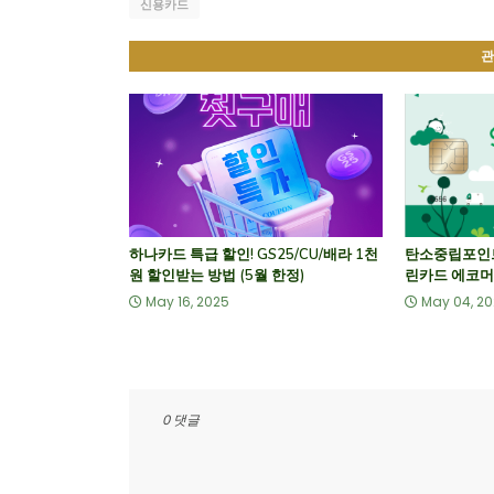
신용카드
관
하나카드 특급 할인! GS25/CU/배라 1천
탄소중립포인트 
원 할인받는 방법 (5월 한정)
린카드 에코머
May 16, 2025
May 04, 2
0 댓글