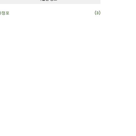
카정포
(3)