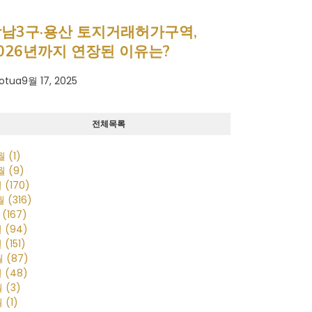
남3구·용산 토지거래허가구역,
026년까지 연장된 이유는?
otua
9월 17, 2025
전체목록
0월
(1)
0월
(9)
월
(170)
2월
(316)
월
(167)
월
(94)
월
(151)
월
(87)
월
(48)
월
(3)
월
(1)