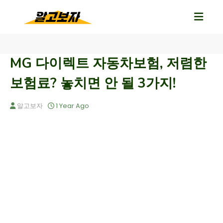
MG 다이렉트 자동차보험, 저렴한
보험료? 놓치면 안 될 3가지!
알고보자
1 Year Ago