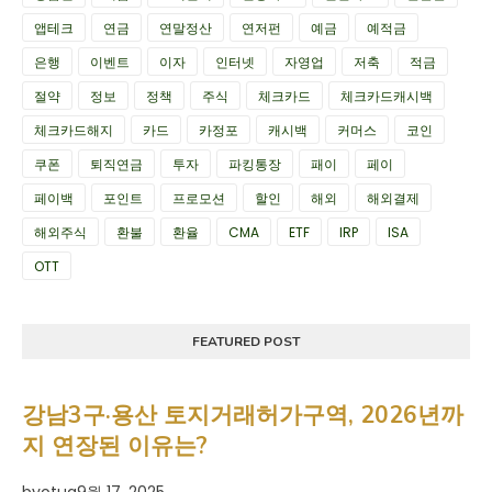
앱테크
연금
연말정산
연저펀
예금
예적금
은행
이벤트
이자
인터넷
자영업
저축
적금
절약
정보
정책
주식
체크카드
체크카드캐시백
체크카드해지
카드
카정포
캐시백
커머스
코인
쿠폰
퇴직연금
투자
파킹통장
패이
페이
페이백
포인트
프로모션
할인
해외
해외결제
해외주식
환불
환율
CMA
ETF
IRP
ISA
OTT
FEATURED POST
강남3구·용산 토지거래허가구역, 2026년까
지 연장된 이유는?
by
otua
9월 17, 2025