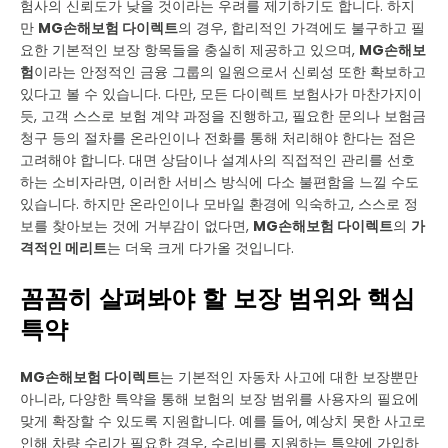
험사의 신뢰도가 낮을 것이라는 우려를 제기하기도 합니다. 하지
만
MG손해보험 다이렉트
의 경우, 합리적인 가격에도 불구하고 필
요한 기본적인 보장 항목들을 충실히 제공하고 있으며,
MG손해보
험
이라는 안정적인 금융 그룹의 일원으로서 신뢰성 또한 확보하고
있다고 볼 수 있습니다. 다만, 모든 다이렉트 보험사가 마찬가지이
듯, 고객 스스로 보험 계약 과정을 진행하고, 필요한 문의나 보험금
청구 등의 절차를 온라인이나 전화를 통해 처리해야 한다는 점은
고려해야 합니다. 대면 상담이나 설계사의 직접적인 관리를 선호
하는 소비자라면, 이러한 서비스 방식에 다소 불편함을 느낄 수도
있습니다. 하지만 온라인이나 모바일 환경에 익숙하고, 스스로 정
보를 찾아보는 것에 거부감이 없다면,
MG손해보험 다이렉트
의
가
격적인 메리트
는 더욱 크게 다가올 것입니다.
꼼꼼히 살펴봐야 할 보장 범위와 핵심
특약
MG손해보험 다이렉트
는 기본적인 자동차 사고에 대한 보장뿐만
아니라, 다양한 특약을 통해 보험의 보장 범위를 사용자의 필요에
맞게 확장할 수 있도록 지원합니다. 예를 들어, 예상치 못한 사고로
인해 차량 수리가 필요한 경우, 수리비를 지원하는 특약에 가입하