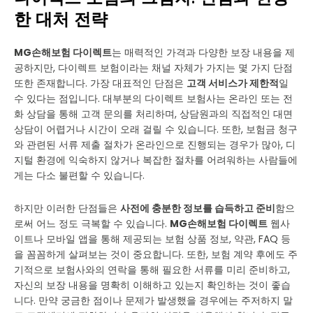
한 대처 전략
MG손해보험 다이렉트
는 매력적인 가격과 다양한 보장 내용을 제
공하지만, 다이렉트 보험이라는 채널 자체가 가지는 몇 가지 단점
또한 존재합니다. 가장 대표적인 단점은
고객 서비스가 제한적
일
수 있다는 점입니다. 대부분의 다이렉트 보험사는 온라인 또는 전
화 상담을 통해 고객 문의를 처리하며, 상담원과의 직접적인 대면
상담이 어렵거나 시간이 오래 걸릴 수 있습니다. 또한, 보험금 청구
와 관련된 서류 제출 절차가 온라인으로 진행되는 경우가 많아, 디
지털 환경에 익숙하지 않거나 복잡한 절차를 어려워하는 사람들에
게는 다소 불편할 수 있습니다.
하지만 이러한 단점들은
사전에 충분한 정보를 습득하고 준비
함으
로써 어느 정도 극복할 수 있습니다.
MG손해보험 다이렉트
웹사
이트나 모바일 앱을 통해 제공되는 보험 상품 정보, 약관, FAQ 등
을 꼼꼼하게 살펴보는 것이 중요합니다. 또한, 보험 계약 후에도 주
기적으로 보험사와의 연락을 통해 필요한 서류를 미리 준비하고,
자신의 보장 내용을 명확히 이해하고 있는지 확인하는 것이 좋습
니다. 만약 궁금한 점이나 문제가 발생했을 경우에는 주저하지 말