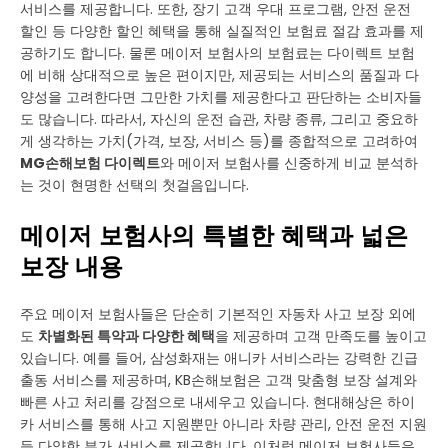
서비스를 제공합니다. 또한, 장기 고객 우대 프로그램, 안전 운전
할인 등 다양한 할인 혜택을 통해 실질적인 보험료 절감 효과를 제
공하기도 합니다. 물론 메이저 보험사의 보험료는 다이렉트 보험
에 비해 상대적으로 높은 편이지만, 제공되는 서비스의 품질과 다
양성을 고려한다면 그만한 가치를 제공한다고 판단하는 소비자들
도 많습니다. 따라서, 자신의 운전 습관, 차량 종류, 그리고 중요하
게 생각하는 가치(가격, 보장, 서비스 등)를 종합적으로 고려하여
MG손해보험 다이렉트
와 메이저 보험사를 신중하게 비교 분석하
는 것이 현명한 선택의 첫걸음입니다.
메이저 보험사의 특별한 혜택과 넓은
보장 내용
주요 메이저 보험사들은 단순히 기본적인 자동차 사고 보장 외에
도
차별화된 특약과 다양한 혜택
을 제공하며 고객 만족도를 높이고
있습니다. 예를 들어, 삼성화재는 애니카 서비스라는 강력한 긴급
출동 서비스를 제공하며, KB손해보험은 고객 맞춤형 보장 설계와
빠른 사고 처리를 강점으로 내세우고 있습니다. 현대해상은 하이
카 서비스를 통해 사고 지원뿐만 아니라 차량 관리, 안전 운전 지원
등 다양한 부가 서비스를 제공합니다. 이처럼 메이저 보험사들은