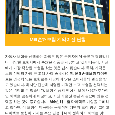
MG손해보험 계약이전 난항
자동차 보험을 선택하는 과정은 많은 운전자에게 중요한 결정입니
다. 다양한 보험사에서 수많은 상품을 제공하고 있기 때문에, 자신
에게 가장 적합한 보험을 찾는 것은 쉽지 않습니다. 특히, 가격은
보험 선택의 가장 큰 고려 사항 중 하나이며,
MG손해보험 다이렉
트
는 경쟁력 있는 보험료를 제공하며 많은 소비자들의 관심을 받
고 있습니다. 하지만 단순히 저렴한 가격만 보고 보험을 선택하는
것은 위험할 수 있습니다. 보험 상품의 핵심인 보장 내용과 추가적
인 혜택을 꼼꼼하게 비교하고, 자신의 운전 습관과 필요에 맞는 선
택을 하는 것이 중요합니다.
MG손해보험 다이렉트
가입을 고려하
고 있다면, 이 보험이 제공하는 구체적인 혜택과 보장 범위, 그리고
다이렉트 보험이 가지는 주요 단점에 대해 정확히 이해하는 것이