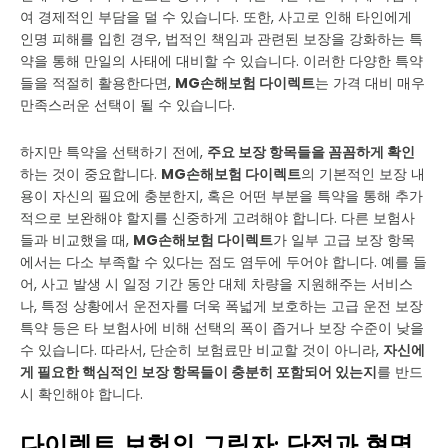
여 경제적인 부담을 덜 수 있습니다. 또한, 사고로 인해 타인에게
인명 피해를 입힌 경우, 법적인 책임과 관련된 보장을 강화하는 특
약을 통해 만일의 사태에 대비할 수 있습니다. 이러한 다양한 특약
들을 적절히 활용한다면,
MG손해보험 다이렉트
는 가격 대비 매우
만족스러운 선택이 될 수 있습니다.
하지만 특약을 선택하기 전에,
주요 보장 항목들을 꼼꼼하게 확인
하는 것이 중요합니다.
MG손해보험 다이렉트
의 기본적인 보장 내
용이 자신의 필요에 충분한지, 혹은 어떤 부분을 특약을 통해 추가
적으로 보완해야 할지를 신중하게 고려해야 합니다. 다른 보험사
들과 비교했을 때,
MG손해보험 다이렉트
가 일부 고급 보장 항목
에서는 다소 부족할 수 있다는 점도 염두에 두어야 합니다. 예를 들
어, 사고 발생 시 일정 기간 동안 대체 차량을 지원해주는 서비스
나, 특정 상황에서 운전자를 더욱 폭넓게 보호하는 고급 운전 보장
특약 등은 타 보험사에 비해 선택의 폭이 좁거나 보장 수준이 낮을
수 있습니다. 따라서, 단순히 보험료만 비교할 것이 아니라,
자신에
게 필요한 핵심적인 보장 항목들이 충분히 포함되어 있는지
를 반드
시 확인해야 합니다.
다이렉트 보험의 그림자: 단점과 현명