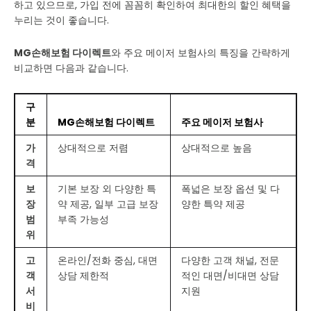
하고 있으므로, 가입 전에 꼼꼼히 확인하여 최대한의 할인 혜택을
누리는 것이 좋습니다.
MG손해보험 다이렉트
와 주요 메이저 보험사의 특징을 간략하게
비교하면 다음과 같습니다.
구
분
MG손해보험 다이렉트
주요 메이저 보험사
가
상대적으로 저렴
상대적으로 높음
격
보
기본 보장 외 다양한 특
폭넓은 보장 옵션 및 다
장
약 제공, 일부 고급 보장
양한 특약 제공
범
부족 가능성
위
고
온라인/전화 중심, 대면
다양한 고객 채널, 전문
객
상담 제한적
적인 대면/비대면 상담
서
지원
비