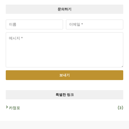
문의하기
특별한 링크
카정포
(3)