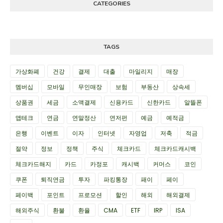
CATEGORIES
TAGS
가상화폐
건강
결제
대출
마일리지
매장
멤버십
모바일
무인매장
보험
부동산
상속세
상품권
세금
소액결제
신용카드
신한카드
알뜰폰
앱테크
연금
연말정산
연저펀
예금
예적금
은행
이벤트
이자
인터넷
자영업
저축
적금
절약
정보
정책
주식
체크카드
체크카드캐시백
체크카드해지
카드
카정포
캐시백
커머스
코인
쿠폰
퇴직연금
투자
파킹통장
패이
페이
페이백
포인트
프로모션
할인
해외
해외결제
해외주식
환불
환율
CMA
ETF
IRP
ISA