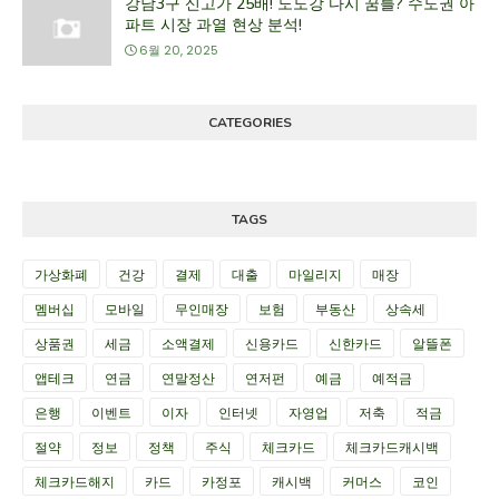
강남3구 신고가 25배! 노도강 다시 꿈틀? 수도권 아
파트 시장 과열 현상 분석!
6월 20, 2025
CATEGORIES
TAGS
가상화폐
건강
결제
대출
마일리지
매장
멤버십
모바일
무인매장
보험
부동산
상속세
상품권
세금
소액결제
신용카드
신한카드
알뜰폰
앱테크
연금
연말정산
연저펀
예금
예적금
은행
이벤트
이자
인터넷
자영업
저축
적금
절약
정보
정책
주식
체크카드
체크카드캐시백
체크카드해지
카드
카정포
캐시백
커머스
코인