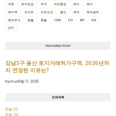
쿠폰
퇴직연금
투자
파킹통장
패이
페이
페이백
포인트
프로모션
할인
해외
해외결제
해외주식
환불
환율
CMA
ETF
IRP
ISA
OTT
FEATURED POST
강남3구·용산 토지거래허가구역, 2026년까
지 연장된 이유는?
by
otua
9월 17, 2025
전체목록
10월
(1)
10월
(9)