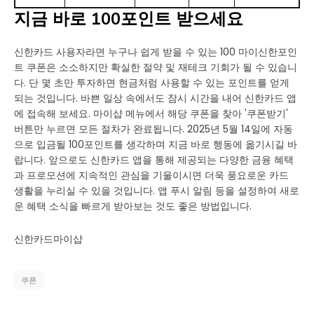
지금 바로 100포인트 받으세요
신한카드 사용자라면 누구나 쉽게 받을 수 있는 100 마이신한포인
트 쿠폰은 소소하지만 확실한 절약 및 재테크 기회가 될 수 있습니
다. 단 몇 초만 투자하면 현금처럼 사용할 수 있는 포인트를 얻게
되는 것입니다. 바쁜 일상 속에서도 잠시 시간을 내어 신한카드 앱
에 접속해 보세요. 마이샵 메뉴에서 해당 쿠폰을 찾아 '쿠폰받기'
버튼만 누르면 모든 절차가 완료됩니다. 2025년 5월 14일에 자동
으로 입금될 100포인트를 생각하며 지금 바로 행동에 옮기시길 바
랍니다. 앞으로도 신한카드 앱을 통해 제공되는 다양한 금융 혜택
과 프로모션에 지속적인 관심을 기울이시면 더욱 풍요로운 카드
생활을 누리실 수 있을 것입니다. 앱 푸시 알림 등을 설정하여 새로
운 혜택 소식을 빠르게 받아보는 것도 좋은 방법입니다.
신한카드마이샵
쿠폰