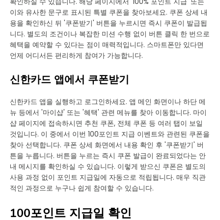
확인하실 수 있습니다. 해당 페이지에서 '100% 포인트 지급' 또는
이와 유사한 문구로 표시된 특별 쿠폰을 찾아보세요. 쿠폰 상세 내
용을 확인하신 뒤 '쿠폰받기' 버튼을 누르시면 즉시 쿠폰이 발급됩
니다. 별도의 조건이나 복잡한 미션 수행 없이 버튼 클릭 한 번으로
혜택을 예약할 수 있다는 점이 매력적입니다. 스마트폰만 있다면
언제 어디서든 편리하게 참여가 가능합니다.
신한카드 앱에서 쿠폰받기
신한카드 앱을 실행하고 로그인하세요. 앱 메인 화면이나 하단 메
뉴 등에서 '마이샵' 또는 '혜택' 관련 메뉴를 찾아 이동합니다. 마이
샵 페이지에 접속하시면 추천 쿠폰, 전체 쿠폰 등 여러 탭이 보일
것입니다. 이 중에서 이번 100포인트 지급 이벤트와 관련된 쿠폰을
찾아 선택합니다. 쿠폰 상세 화면에서 내용 확인 후 '쿠폰받기' 버
튼을 누릅니다. 버튼을 누르는 즉시 쿠폰 발급이 완료되었다는 안
내 메시지를 확인하실 수 있습니다. 이렇게 받으신 쿠폰은 별도의
사용 과정 없이 포인트 지급일에 자동으로 적립됩니다. 매우 직관
적인 과정으로 누구나 쉽게 참여할 수 있습니다.
100포인트 지급일 확인