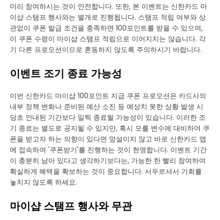
미리 참여하시는 것이 안전합니다. 또한, 본 이벤트는 신한카드 마
이샵 스탬프 행사와는 별개로 진행됩니다. 스탬프 적립 여부와 상
관없이 쿠폰 발급 조건을 충족하면 100포인트를 받을 수 있으며,
이 쿠폰 수령이 마이샵 스탬프 적립으로 이어지지는 않습니다. 각
기 다른 프로모션이므로 혼동하지 않도록 주의하시기 바랍니다.
이벤트 조기 종료 가능성
이번 신한카드 마이샵 100포인트 지급 쿠폰 프로모션은 카드사의
내부 정책 변화나 준비된 예산 소진 등 예상치 못한 상황 발생 시
당초 안내된 기간보다 일찍 종료될 가능성이 있습니다. 이러한 조
기 종료는 별도로 공지될 수 있지만, 혹시 모를 변수에 대비하여 쿠
폰을 받고자 하는 의향이 있다면 망설이지 않고 바로 신한카드 앱
에 접속하여 '쿠폰받기'를 진행하는 것이 현명합니다. 이벤트 기간
이 충분히 남아 있다고 생각하기보다는, 가능한 한 빨리 참여하여
확실하게 혜택을 확보하는 것이 중요합니다. 서두르셔서 기회를
놓치지 않도록 하세요.
마이샵 스탬프 행사와 무관