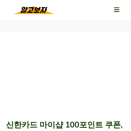
신한카드 마이샵 100포인트 쿠폰,