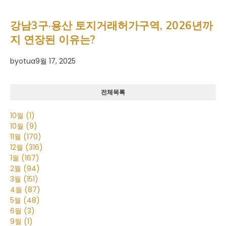
강남3구·용산 토지거래허가구역, 2026년까
지 연장된 이유는?
by
otua
9월 17, 2025
전체목록
10월
(1)
10월
(9)
11월
(170)
12월
(316)
1월
(167)
2월
(94)
3월
(151)
4월
(87)
5월
(48)
6월
(3)
9월
(1)