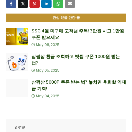
관심 있을 만한 글
SSG 4월 미구매 고객님 주목! 3만원 사고 1만원
쿠폰 받으세요
May 08, 2025
삼쩜삼 환급 조회하고 빗썸 쿠폰 1000원 받는
법?
May 05, 2025
삼쩜삼 5000P 쿠폰 받는 법? 놓치면 후회할 역대
급 기회!
May 04, 2025
0 댓글