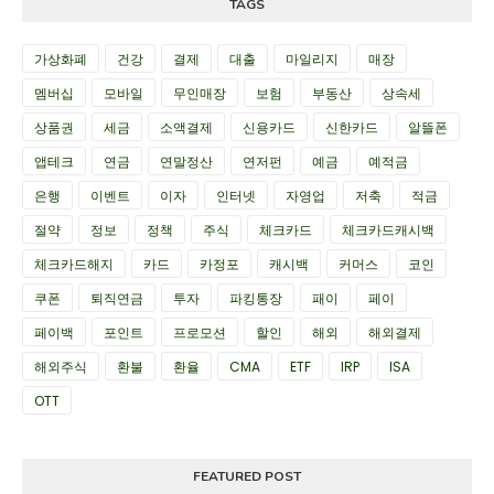
TAGS
가상화폐
건강
결제
대출
마일리지
매장
멤버십
모바일
무인매장
보험
부동산
상속세
상품권
세금
소액결제
신용카드
신한카드
알뜰폰
앱테크
연금
연말정산
연저펀
예금
예적금
은행
이벤트
이자
인터넷
자영업
저축
적금
절약
정보
정책
주식
체크카드
체크카드캐시백
체크카드해지
카드
카정포
캐시백
커머스
코인
쿠폰
퇴직연금
투자
파킹통장
패이
페이
페이백
포인트
프로모션
할인
해외
해외결제
해외주식
환불
환율
CMA
ETF
IRP
ISA
OTT
FEATURED POST