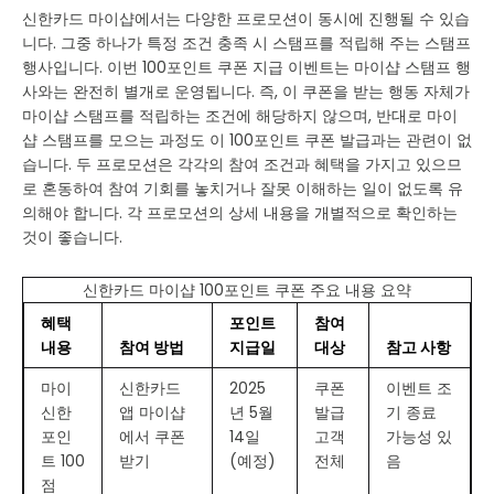
신한카드 마이샵에서는 다양한 프로모션이 동시에 진행될 수 있습
니다. 그중 하나가 특정 조건 충족 시 스탬프를 적립해 주는 스탬프
행사입니다. 이번 100포인트 쿠폰 지급 이벤트는 마이샵 스탬프 행
사와는 완전히 별개로 운영됩니다. 즉, 이 쿠폰을 받는 행동 자체가
마이샵 스탬프를 적립하는 조건에 해당하지 않으며, 반대로 마이
샵 스탬프를 모으는 과정도 이 100포인트 쿠폰 발급과는 관련이 없
습니다. 두 프로모션은 각각의 참여 조건과 혜택을 가지고 있으므
로 혼동하여 참여 기회를 놓치거나 잘못 이해하는 일이 없도록 유
의해야 합니다. 각 프로모션의 상세 내용을 개별적으로 확인하는
것이 좋습니다.
신한카드 마이샵 100포인트 쿠폰 주요 내용 요약
혜택
포인트
참여
내용
참여 방법
지급일
대상
참고 사항
마이
신한카드
2025
쿠폰
이벤트 조
신한
앱 마이샵
년 5월
발급
기 종료
포인
에서 쿠폰
14일
고객
가능성 있
트 100
받기
(예정)
전체
음
점