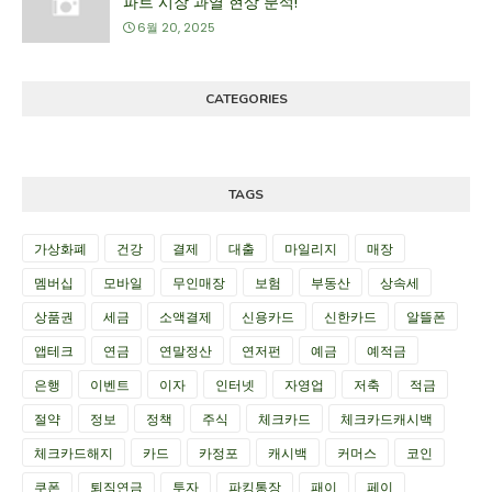
파트 시장 과열 현상 분석!
6월 20, 2025
CATEGORIES
TAGS
가상화폐
건강
결제
대출
마일리지
매장
멤버십
모바일
무인매장
보험
부동산
상속세
상품권
세금
소액결제
신용카드
신한카드
알뜰폰
앱테크
연금
연말정산
연저펀
예금
예적금
은행
이벤트
이자
인터넷
자영업
저축
적금
절약
정보
정책
주식
체크카드
체크카드캐시백
체크카드해지
카드
카정포
캐시백
커머스
코인
쿠폰
퇴직연금
투자
파킹통장
패이
페이