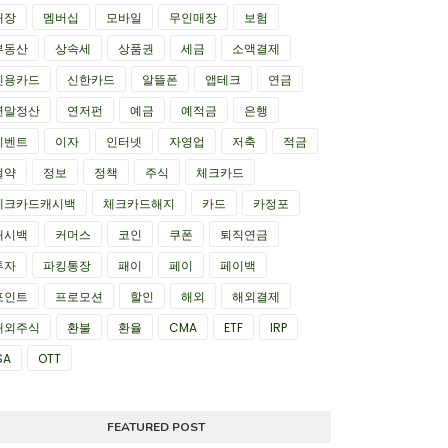
매장
멤버십
모바일
무인매장
보험
부동산
상속세
상품권
세금
소액결제
신용카드
신한카드
알뜰폰
앱테크
연금
연말정산
연저펀
예금
예적금
은행
이벤트
이자
인터넷
자영업
저축
적금
절약
정보
정책
주식
체크카드
체크카드캐시백
체크카드해지
카드
카정포
캐시백
커머스
코인
쿠폰
퇴직연금
투자
파킹통장
패이
페이
페이백
포인트
프로모션
할인
해외
해외결제
해외주식
환불
환율
CMA
ETF
IRP
SA
OTT
FEATURED POST