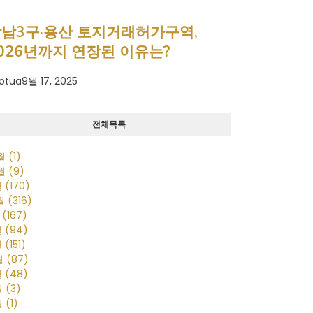
남3구·용산 토지거래허가구역,
026년까지 연장된 이유는?
otua
9월 17, 2025
전체목록
0월
(1)
0월
(9)
월
(170)
2월
(316)
월
(167)
월
(94)
월
(151)
월
(87)
월
(48)
월
(3)
월
(1)