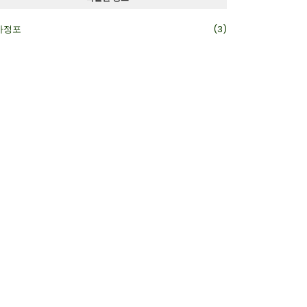
카정포
(3)