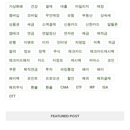
가상화폐
건강
결제
대출
마일리지
매장
멤버십
모바일
무인매장
보험
부동산
상속세
상품권
세금
소액결제
신용카드
신한카드
알뜰폰
앱테크
연금
연말정산
연저펀
예금
예적금
은행
이벤트
이자
인터넷
자영업
저축
적금
절약
정보
정책
주식
체크카드
체크카드캐시백
체크카드해지
카드
카정포
캐시백
커머스
코인
쿠폰
퇴직연금
투자
파킹통장
패이
페이
페이백
포인트
프로모션
할인
해외
해외결제
해외주식
환불
환율
CMA
ETF
IRP
ISA
OTT
FEATURED POST