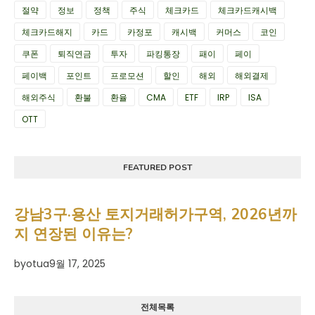
절약
정보
정책
주식
체크카드
체크카드캐시백
체크카드해지
카드
카정포
캐시백
커머스
코인
쿠폰
퇴직연금
투자
파킹통장
패이
페이
페이백
포인트
프로모션
할인
해외
해외결제
해외주식
환불
환율
CMA
ETF
IRP
ISA
OTT
FEATURED POST
강남3구·용산 토지거래허가구역, 2026년까
지 연장된 이유는?
by
otua
9월 17, 2025
전체목록