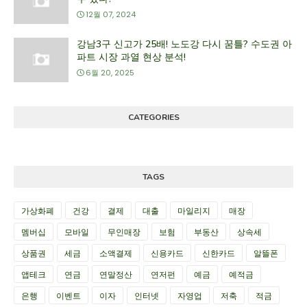
12월 07, 2024
강남3구 신고가 25배! 노도강 다시 꿈틀? 수도권 아
파트 시장 과열 현상 분석!
6월 20, 2025
CATEGORIES
TAGS
가상화폐
건강
결제
대출
마일리지
매장
멤버십
모바일
무인매장
보험
부동산
상속세
상품권
세금
소액결제
신용카드
신한카드
알뜰폰
앱테크
연금
연말정산
연저펀
예금
예적금
은행
이벤트
이자
인터넷
자영업
저축
적금