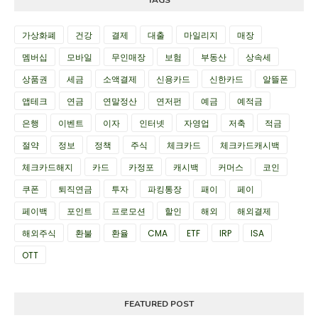
TAGS
가상화폐
건강
결제
대출
마일리지
매장
멤버십
모바일
무인매장
보험
부동산
상속세
상품권
세금
소액결제
신용카드
신한카드
알뜰폰
앱테크
연금
연말정산
연저펀
예금
예적금
은행
이벤트
이자
인터넷
자영업
저축
적금
절약
정보
정책
주식
체크카드
체크카드캐시백
체크카드해지
카드
카정포
캐시백
커머스
코인
쿠폰
퇴직연금
투자
파킹통장
패이
페이
페이백
포인트
프로모션
할인
해외
해외결제
해외주식
환불
환율
CMA
ETF
IRP
ISA
OTT
FEATURED POST