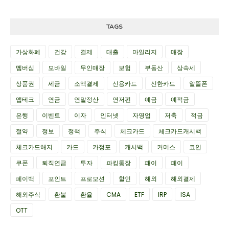
TAGS
가상화폐
건강
결제
대출
마일리지
매장
멤버십
모바일
무인매장
보험
부동산
상속세
상품권
세금
소액결제
신용카드
신한카드
알뜰폰
앱테크
연금
연말정산
연저펀
예금
예적금
은행
이벤트
이자
인터넷
자영업
저축
적금
절약
정보
정책
주식
체크카드
체크카드캐시백
체크카드해지
카드
카정포
캐시백
커머스
코인
쿠폰
퇴직연금
투자
파킹통장
패이
페이
페이백
포인트
프로모션
할인
해외
해외결제
해외주식
환불
환율
CMA
ETF
IRP
ISA
OTT