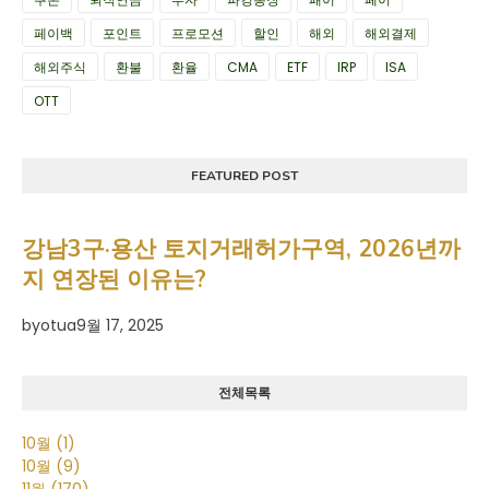
페이백
포인트
프로모션
할인
해외
해외결제
해외주식
환불
환율
CMA
ETF
IRP
ISA
OTT
FEATURED POST
강남3구·용산 토지거래허가구역, 2026년까
지 연장된 이유는?
by
otua
9월 17, 2025
전체목록
10월
(1)
10월
(9)
11월
(170)