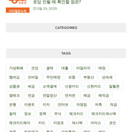
로딩 안될 때 확인할 점은?
3월 29, 2025
CATEGORIES
TAGS
가상화폐
건강
결제
대출
마일리지
매장
멤버십
모바일
무인매장
보험
부동산
상속세
상품권
세금
소액결제
신용카드
신한카드
알뜰폰
앱테크
연금
연말정산
연저펀
예금
예적금
은행
이벤트
이자
인터넷
자영업
저축
적금
절약
정보
정책
주식
체크카드
체크카드캐시백
체크카드해지
카드
카정포
캐시백
커머스
코인
쿠폰
퇴직연금
투자
파킹통장
패이
페이