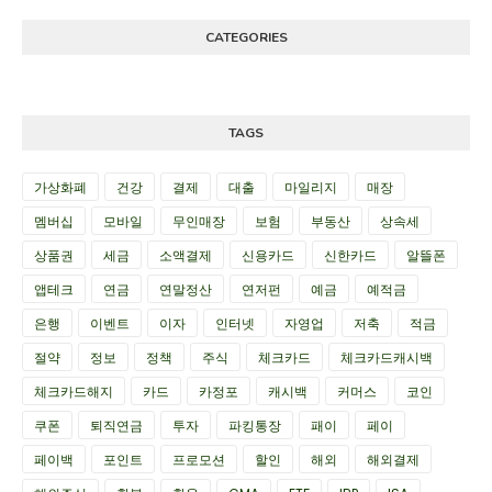
CATEGORIES
TAGS
가상화폐
건강
결제
대출
마일리지
매장
멤버십
모바일
무인매장
보험
부동산
상속세
상품권
세금
소액결제
신용카드
신한카드
알뜰폰
앱테크
연금
연말정산
연저펀
예금
예적금
은행
이벤트
이자
인터넷
자영업
저축
적금
절약
정보
정책
주식
체크카드
체크카드캐시백
체크카드해지
카드
카정포
캐시백
커머스
코인
쿠폰
퇴직연금
투자
파킹통장
패이
페이
페이백
포인트
프로모션
할인
해외
해외결제