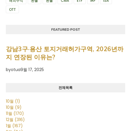
해외주식
환불
환율
CMA
ETF
IRP
ISA
OTT
FEATURED POST
강남3구·용산 토지거래허가구역, 2026년까
지 연장된 이유는?
by
otua
9월 17, 2025
전체목록
10월
(1)
10월
(9)
11월
(170)
12월
(316)
1월
(167)