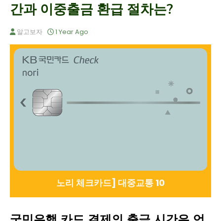
간과 이중출금 환급 절차는?
알고보자
1 Year Ago
노리 체크카드] 대중교통 10
국민은행 카드 결제의 출금 시간은 언