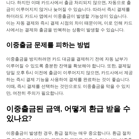
니다. 하지만 이때 카드사에서 출금 처리되지 않으면, 자동으로 출
금이 이루어지지 않거나 늦어질 수 있습니다. 따라서 즉시 결제를
하더라도 카드사 앱에서 이중출금이 발생할 가능성이 있습니다.
이는 자동 결제와 즉시 결제 시점의 차이 때문이며, 이로 인해 카드
사에서는 결제와 출금을 반복하는 상황이 발생할 수 있습니다.
이중출금 문제를 피하는 방법
이중출금을 방지하려면 카드 대금을 결제하기 전에 자동 납부가
이루어질 수 있도록 충분한 잔액을 확보해야 합니다. 또한, 결제일
당일 오후 6시 이전에 출금이 이루어지지 않으면, 카드사에서 제공
하는 즉시 결제 기능을 사용하여 결제를 완료하는 것이 좋습니다.
이때, 즉시 결제를 선택하는 것만으로도 이중출금을 막을 수 있지
만, 여전히 주의가 필요합니다.
이중출금된 금액, 어떻게 환급 받을 수
있나요?
이중출금이 발생한 경우, 환급 절차는 매우 중요합니다. 환급 절차