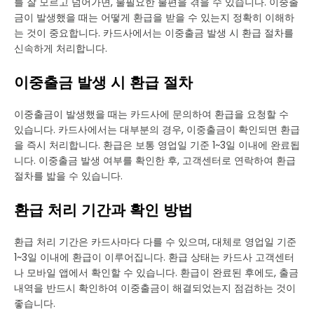
를 잘 모르고 넘어가면, 불필요한 불편을 겪을 수 있습니다. 이중출
금이 발생했을 때는 어떻게 환급을 받을 수 있는지 정확히 이해하
는 것이 중요합니다. 카드사에서는 이중출금 발생 시 환급 절차를
신속하게 처리합니다.
이중출금 발생 시 환급 절차
이중출금이 발생했을 때는 카드사에 문의하여 환급을 요청할 수
있습니다. 카드사에서는 대부분의 경우, 이중출금이 확인되면 환급
을 즉시 처리합니다. 환급은 보통 영업일 기준 1~3일 이내에 완료됩
니다. 이중출금 발생 여부를 확인한 후, 고객센터로 연락하여 환급
절차를 밟을 수 있습니다.
환급 처리 기간과 확인 방법
환급 처리 기간은 카드사마다 다를 수 있으며, 대체로 영업일 기준
1~3일 이내에 환급이 이루어집니다. 환급 상태는 카드사 고객센터
나 모바일 앱에서 확인할 수 있습니다. 환급이 완료된 후에도, 출금
내역을 반드시 확인하여 이중출금이 해결되었는지 점검하는 것이
좋습니다.