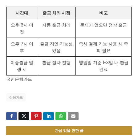
시간대
출금 처리 시점
비고
오후 6시 이
자동 출금 처리
문제가 없으면 정상 출금
전
오후 7시 이
출금 지연 가능성
즉시 결제 기능 사용 시 주
후
있음
의 필요
이중출금 발
환급 절차 진행
영업일 기준 1~3일 내 환급
생 시
완료
국민은행카드
신용카드
관심 있을 만한 글