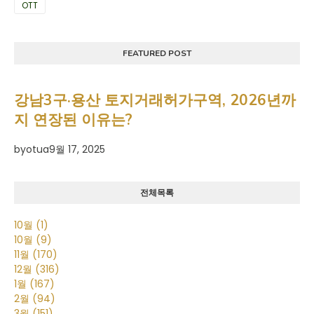
OTT
FEATURED POST
강남3구·용산 토지거래허가구역, 2026년까
지 연장된 이유는?
by
otua
9월 17, 2025
전체목록
10월
(1)
10월
(9)
11월
(170)
12월
(316)
1월
(167)
2월
(94)
3월
(151)