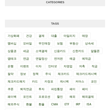
CATEGORIES
TAGS
가상화폐
건강
결제
대출
마일리지
매장
멤버십
모바일
무인매장
보험
부동산
상속세
상품권
세금
소액결제
신용카드
신한카드
알뜰폰
앱테크
연금
연말정산
연저펀
예금
예적금
은행
이벤트
이자
인터넷
자영업
저축
적금
절약
정보
정책
주식
체크카드
체크카드캐시백
체크카드해지
카드
카정포
캐시백
커머스
코인
쿠폰
퇴직연금
투자
파킹통장
패이
페이
페이백
포인트
프로모션
할인
해외
해외결제
해외주식
환불
환율
CMA
ETF
IRP
ISA