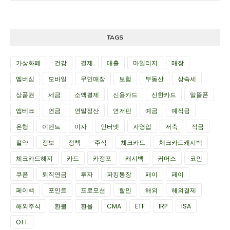
TAGS
가상화폐
건강
결제
대출
마일리지
매장
멤버십
모바일
무인매장
보험
부동산
상속세
상품권
세금
소액결제
신용카드
신한카드
알뜰폰
앱테크
연금
연말정산
연저펀
예금
예적금
은행
이벤트
이자
인터넷
자영업
저축
적금
절약
정보
정책
주식
체크카드
체크카드캐시백
체크카드해지
카드
카정포
캐시백
커머스
코인
쿠폰
퇴직연금
투자
파킹통장
패이
페이
페이백
포인트
프로모션
할인
해외
해외결제
해외주식
환불
환율
CMA
ETF
IRP
ISA
OTT